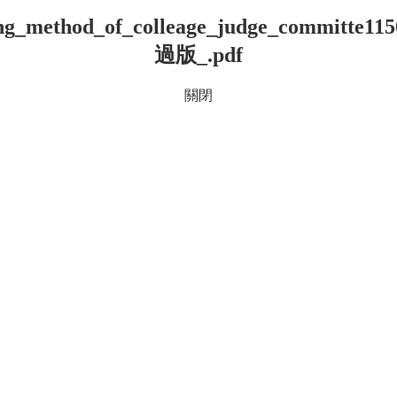
ng_method_of_colleage_judge_committe1
過版_.pdf
關閉