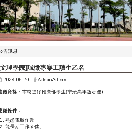
公告訊息
[文理學院]誠徵專案工讀生乙名
日期：
發布者：
2024-06-20
AdminAdmin
應徵資格：
本校進修推廣部學生(非最高年級者佳)
應徵條件：
熟悉電腦作業。
能長期工作者佳。