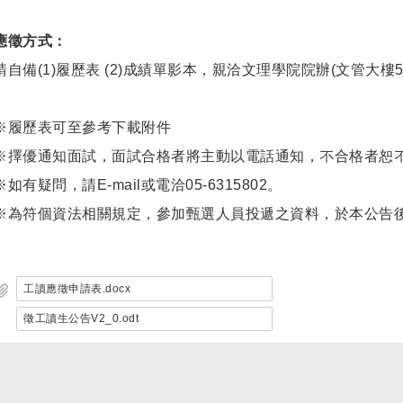
應徵方式：
請自備(1)履歷表 (2)成績單影本，親洽文理學院院辦(文管大樓5樓
※履歷表可至參考下載附件
※擇優通知面試，面試合格者將主動以電話通知，不合格者恕
※如有疑問，請E-mail或電洽05-6315802。
※為符個資法相關規定，參加甄選人員投遞之資料，於本公告
工讀應徵申請表.docx
徵工讀生公告V2_0.odt
Print this page