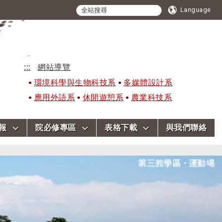
Language
:::
網站導覽
環境科學與生物科技系
多媒體設計系
應用外語系
休閒遊憩系
農業科技系
報
院必修專區
表格下載
與我們聯絡