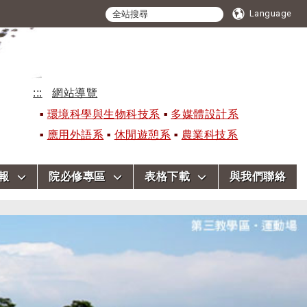
Language
:::
網站導覽
環境科學與生物科技系
多媒體設計系
應用外語系
休閒遊憩系
農業科技系
報
院必修專區
表格下載
與我們聯絡